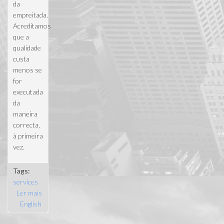
da
empreitada.
Acreditamos
que a
qualidade
custa
menos se
for
executada
da
maneira
correcta,
à primeira
vez.
Tags:
services
Ler mais
acerca de
English
Construção