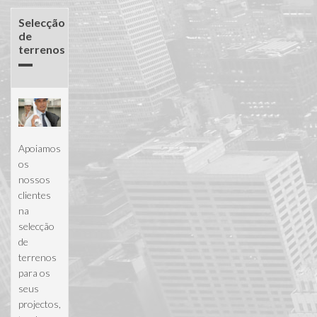
Selecção
de
terrenos
Apoiamos
os
nossos
clientes
na
selecção
de
terrenos
para os
seus
projectos,