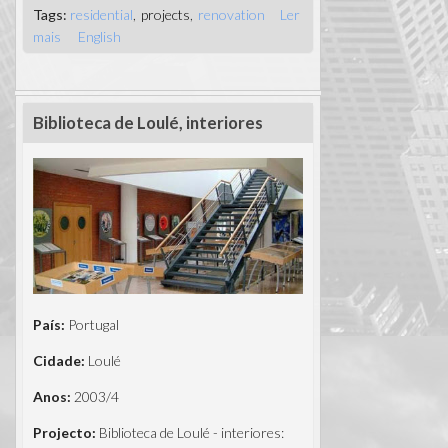
Tags:
residential
projects
renovation
Ler
mais
acerca de Quinta do Lago, Algarve, interiores
English
Biblioteca de Loulé, interiores
País:
Portugal
Cidade:
Loulé
Anos:
2003/4
Projecto:
Biblioteca de Loulé - interiores: