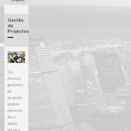
Selecção de
terrenos
Gestão
de
Projectos
Os
nossos
gestores
de
projecto
podem
oferecer-
lhe o
apoio
técnico