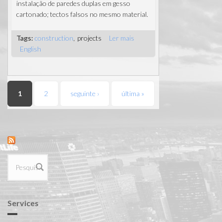
instalação de paredes duplas em gesso
cartonado; tectos falsos no mesmo material.
Tags:
construction
projects
Ler mais
acerca de
English
Biblioteca
de Loulé,
interiores
Páginas
1
2
seguinte ›
última »
Formulário
de procura
Services