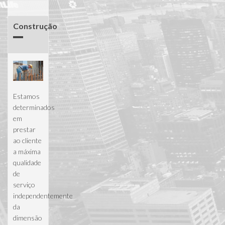
Gestão de
Projectos
Construção
Estamos
determinados
em
prestar
ao cliente
a máxima
qualidade
de
serviço
independentemente
da
dimensão