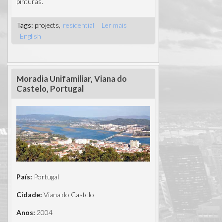
pinturas.
Tags:
projects
residential
Ler mais
acerca de
English
Execução de
interiores,
moradias
familiares,
Moradia Unifamiliar, Viana do
Albufeira,
Castelo, Portugal
Portugal
País:
Portugal
Cidade:
Viana do Castelo
Anos:
2004