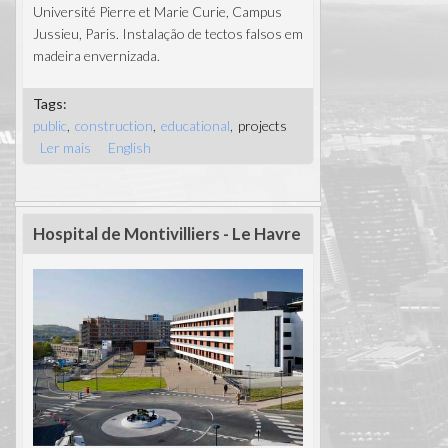
Université Pierre et Marie Curie, Campus
Jussieu, Paris. Instalação de tectos falsos em
madeira envernizada.
Tags:
public
construction
educational
projects
Ler mais
acerca de Sorbonne Universités - UPMC
English
Jussieu, instalação de tectos falsos em
madeira
Hospital de Montivilliers - Le Havre