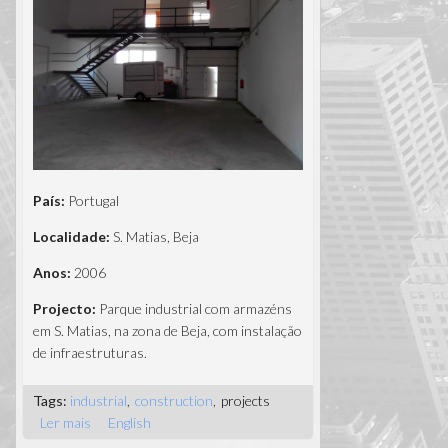
País:
Portugal
Localidade:
S. Matias, Beja
Anos:
2006
Projecto:
Parque industrial com armazéns
em S. Matias, na zona de Beja, com instalação
de infraestruturas.
Tags:
industrial
construction
projects
Ler mais
acerca de Parque Industrial - S. Matias
English
(Beja), Portugal