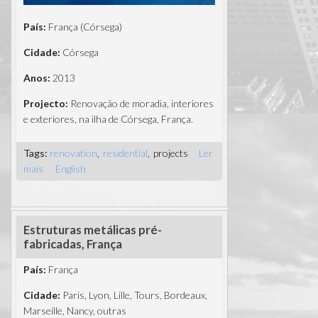
País:
França (Córsega)
Cidade:
Córsega
Anos:
2013
Projecto:
Renovação de moradia, interiores
e exteriores, na ilha de Córsega, França.
Tags:
renovation
residential
projects
Ler
mais
acerca de Renovação de moradia, Córsega
English
Estruturas metálicas pré-
fabricadas, França
País:
França
Cidade:
Paris, Lyon, Lille, Tours, Bordeaux,
Marseille, Nancy, outras