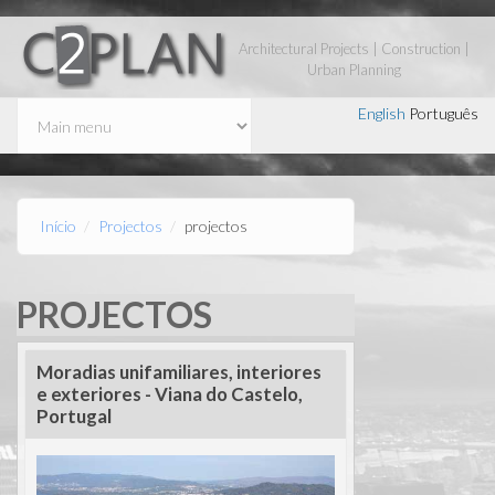
Passar para o conteúdo principal
Architectural Projects | Construction |
Urban Planning
English
Português
Início
Projectos
projectos
PROJECTOS
Moradias unifamiliares, interiores
e exteriores - Viana do Castelo,
Portugal