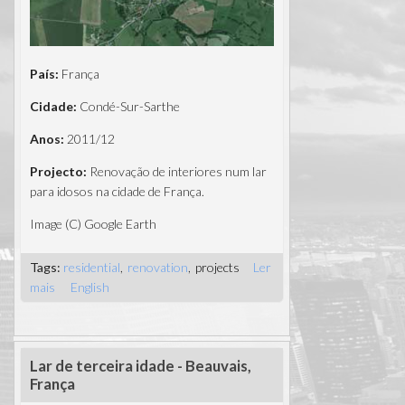
País:
França
Cidade:
Condé-Sur-Sarthe
Anos:
2011/12
Projecto:
Renovação de interiores num lar
para idosos na cidade de França.
Image (C) Google Earth
Tags:
residential
renovation
projects
Ler
mais
acerca de Renovação em Lar de idosos -
English
Condé-Sur-Sarthe
Lar de terceira idade - Beauvais,
França