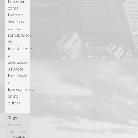
tendo em
conta
factores
diversos
como a
rentabilidade
do
investimento,
a
adequação
à função,
localização
e
licenciamento,
entre
outras.
Tags:
services
Ler mais
acerca de
English