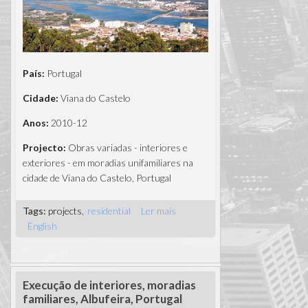
País:
Portugal
Cidade:
Viana do Castelo
Anos:
2010-12
Projecto:
Obras variadas - interiores e
exteriores - em moradias unifamiliares na
cidade de Viana do Castelo, Portugal
Tags:
projects
residential
Ler mais
acerca de
English
Moradias
unifamiliares,
interiores e
exteriores -
Execução de interiores, moradias
Viana do
familiares, Albufeira, Portugal
Castelo,