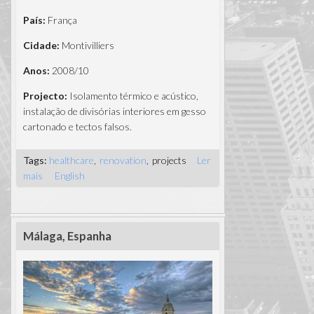
País:
França
Cidade:
Montivilliers
Anos:
2008/10
Projecto:
Isolamento térmico e acústico,
instalação de divisórias interiores em gesso
cartonado e tectos falsos.
Tags:
healthcare
renovation
projects
Ler
mais
acerca de Hospital de Montivilliers - Le Havre
English
Málaga, Espanha