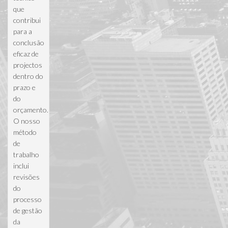
que
contribui
para a
conclusão
eficaz de
projectos
dentro do
prazo e
do
orçamento.
O nosso
método
de
trabalho
inclui
revisões
do
processo
de gestão
da