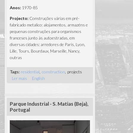
Anos:
1970-85
Projecto:
Construções várias em pré-
fabricado metalico: alojamentos, armazéns e
pequenas construções para organismos
franceses junto às autoestradas, em
diversas cidades: arredores de Paris, Lyon,
Lille, Tours, Bourdaux, Marseille, Nancy,
outras
Tags:
residential
construction
projects
Ler mais
acerca de Estruturas metálicas pré-
English
fabricadas, França
Parque Industrial - S. Matias (Beja),
Portugal