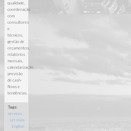
qualidade,
coordenação
com
consultores
e
técnicos,
gestão de
orçamentos,
relatórios
mensais,
calendarização,
previsão
de cash-
flows e
tendências.
Tags:
services
Ler mais
acerca de
English