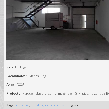
País:
Portugal
Localidade:
S. Matias, Beja
Anos:
2006
Projecto:
Parque industrial com armazéns em S. Matias, na zona de Be
Tags:
industrial
construção
projectos
English