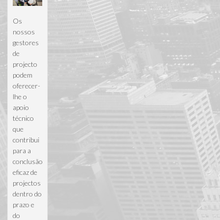
Os
nossos
gestores
de
projecto
podem
oferecer-
lhe o
apoio
técnico
que
contribui
para a
conclusão
eficaz de
projectos
dentro do
prazo e
do