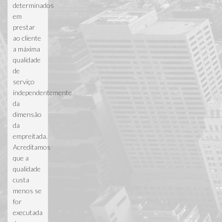
determinados
em
prestar
ao cliente
a máxima
qualidade
de
serviço
independentemente
da
dimensão
da
empreitada.
Acreditamos
que a
qualidade
custa
menos se
for
executada