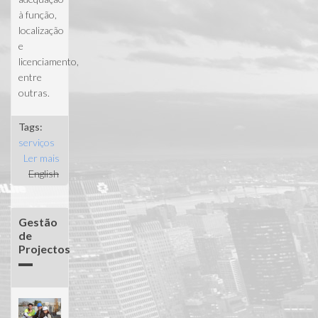
à função,
localização
e
licenciamento,
entre
outras.
Tags:
serviços
Ler mais
acerca de
English
Selecção de
terrenos
Gestão
de
Projectos