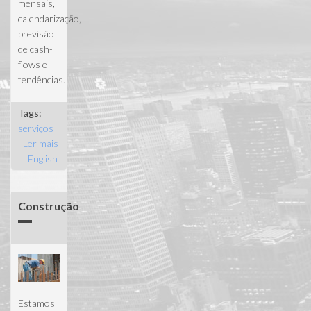
mensais,
calendarização,
previsão
de cash-
flows e
tendências.
Tags:
serviços
Ler mais
acerca de
English
Gestão de
Projectos
Construção
Estamos