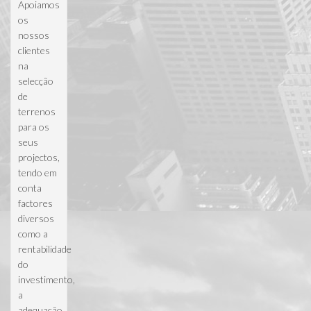
Apoiamos
os
nossos
clientes
na
selecção
de
terrenos
para os
seus
projectos,
tendo em
conta
factores
diversos
como a
rentabilidade
do
investimento,
a
adequação