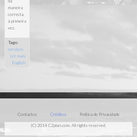
da
maneira
correcta,
à primeira
vez.
Tags:
serviços
Ler mais
acerca de
English
Construção
Contactos
Créditos
Política de Privacidade
(C) 2014 C2plan.com. All rights reserved.