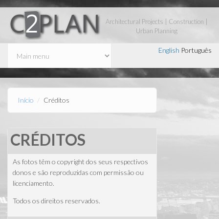
Passar para o conteúdo principal
Architectural Projects | Construction |
Urban Planning
English
Português
Início
Créditos
CRÉDITOS
As fotos têm o copyright dos seus respectivos
donos e são reproduzidas com permissão ou
licenciamento.
Todos os direitos reservados.