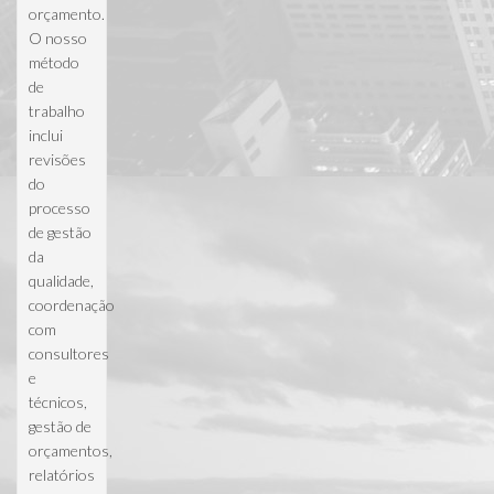
orçamento.
O nosso
método
de
trabalho
inclui
revisões
do
processo
de gestão
da
qualidade,
coordenação
com
consultores
e
técnicos,
gestão de
orçamentos,
relatórios