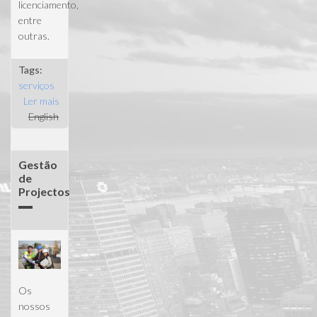
licenciamento,
entre
outras.
Tags:
serviços
Ler mais
acerca de
English
Selecção de
terrenos
Gestão
de
Projectos
Os
nossos