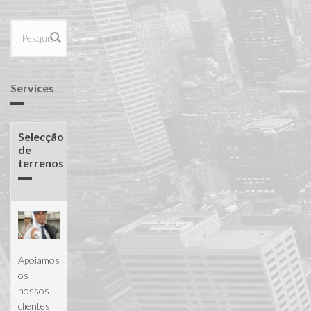
Formulário
de procura
Services
Selecção
de
terrenos
Apoiamos
os
nossos
clientes