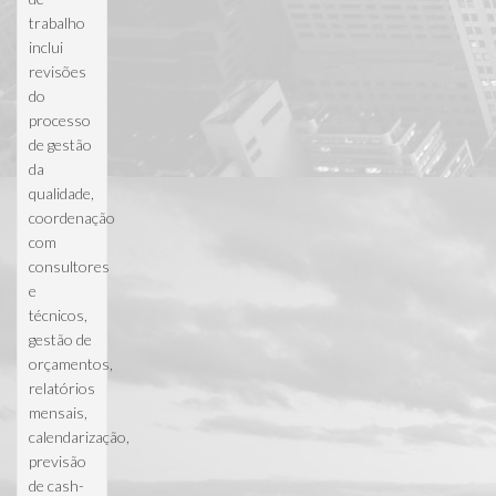
trabalho
inclui
revisões
do
processo
de gestão
da
qualidade,
coordenação
com
consultores
e
técnicos,
gestão de
orçamentos,
relatórios
mensais,
calendarização,
previsão
de cash-