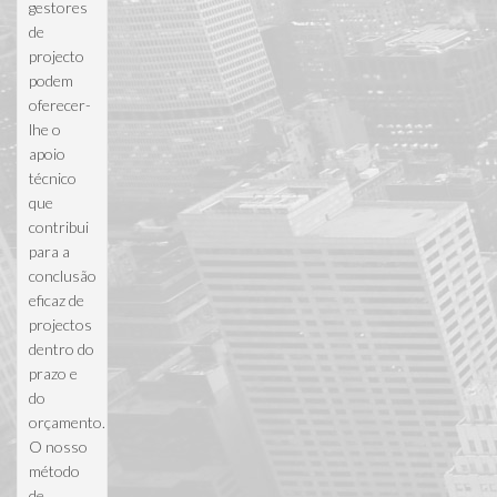
gestores
de
projecto
podem
oferecer-
lhe o
apoio
técnico
que
contribui
para a
conclusão
eficaz de
projectos
dentro do
prazo e
do
orçamento.
O nosso
método
de