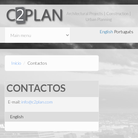
Passar para o conteúdo principal
Architectural Projects | Construction |
Urban Planning
English
Português
Início
Contactos
CONTACTOS
E-mail:
info@c2plan.com
English