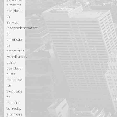
a máxima
qualidade
de
serviço
independentemente
da
dimensão
da
empreitada.
Acreditamos
que a
qualidade
custa
menos se
for
executada
da
maneira
correcta,
à primeira