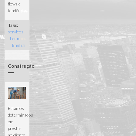
flows e
tendências.
Tags:
serviços
Ler mais
acerca de
English
Gestão de
Projectos
Construção
Estamos
determinados
em
prestar
ao cliente