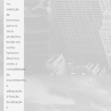
na
selecção
de
terrenos
para os
seus
projectos,
tendo em
conta
factores
diversos
como a
rentabilidade
do
investimento,
a
adequação
à função,
localização
e