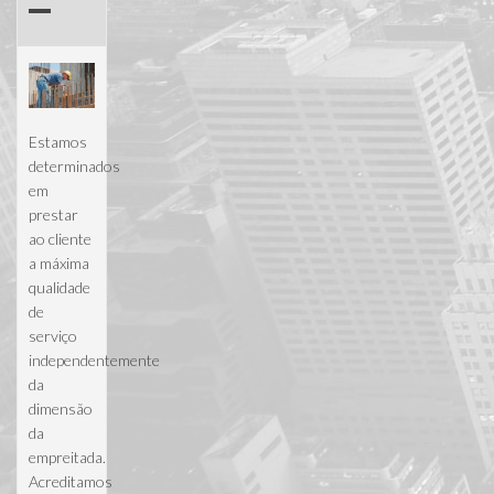
Estamos
determinados
em
prestar
ao cliente
a máxima
qualidade
de
serviço
independentemente
da
dimensão
da
empreitada.
Acreditamos