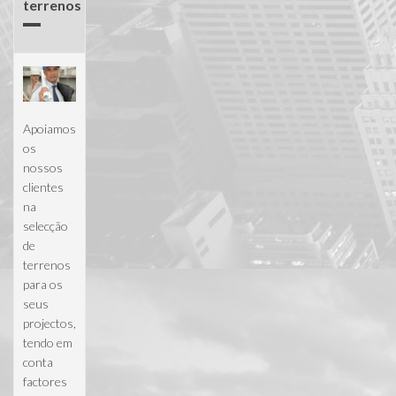
terrenos
Apoiamos
os
nossos
clientes
na
selecção
de
terrenos
para os
seus
projectos,
tendo em
conta
factores