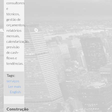
consultores
e
técnicos,
gestão de
orçamentos,
relatórios
mensais,
calendarização,
previsão
de cash-
flows e
tendências.
Tags:
serviços
Ler mais
acerca de
English
Gestão de
Projectos
Construção