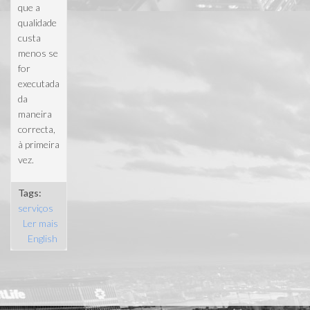
que a
qualidade
custa
menos se
for
executada
da
maneira
correcta,
à primeira
vez.
Tags:
serviços
Ler mais
acerca de
English
Construção