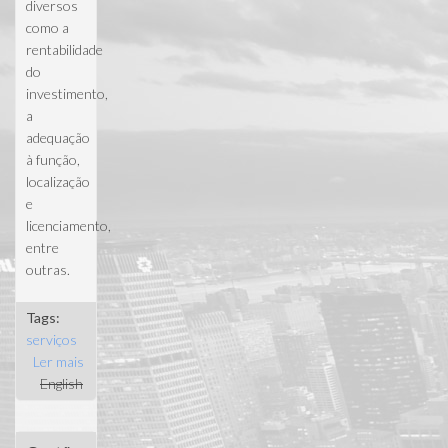
diversos
como a
rentabilidade
do
investimento,
a
adequação
à função,
localização
e
licenciamento,
entre
outras.
Tags:
serviços
Ler mais
acerca de
English
Selecção de
terrenos