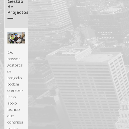
Gestão
de
Projectos
Os
nossos
gestores
de
projecto
podem
oferecer-
lhe o
apoio
técnico
que
contribui
para a