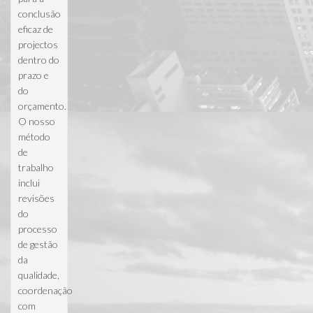
conclusão
eficaz de
projectos
dentro do
prazo e
do
orçamento.
O nosso
método
de
trabalho
inclui
revisões
do
processo
de gestão
da
qualidade,
coordenação
com